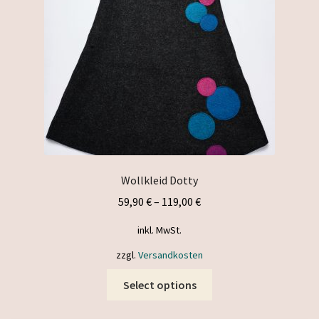
Wollkleid Dotty
59,90
€
–
119,00
€
inkl. MwSt.
zzgl.
Versandkosten
This
Select options
product
has