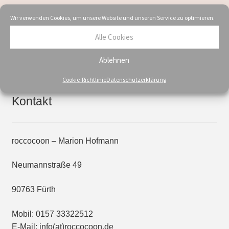
multiple
Wir verwenden Cookies, um unsere Website und unseren Service zu optimieren.
variants.
The
Alle Cookies
options
Showing the single result
may
Ablehnen
be
Cookie-Richtlinie
Datenschutzerklärung
chosen
on
Kontakt
the
product
page
roccocoon – Marion Hofmann
Neumannstraße 49
90763 Fürth
Mobil: 0157 33322512
E-Mail: info(at)roccocoon.de