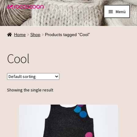
Zur
Zum
Menü
Navigation
Inhalt
springen
springen
Shop
Home
Shop
Products tagged “Cool”
Materialien
Cool
Waschen
Größenfinder
Showing the single result
Über mich
Termine
Galerie