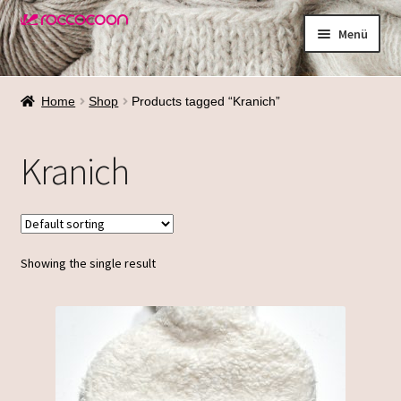
Zur
Zum
Menü
Navigation
Inhalt
springen
springen
Shop
Home
Shop
Products tagged “Kranich”
Materialien
Kranich
Waschen
Größenfinder
Showing the single result
Über mich
Termine
Galerie