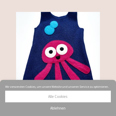
Wir verwenden Cookies, um unsere Website und unseren Service zu optimieren.
Alle Cookies
Wollkleid Tinti Meer
Ablehnen
59,90
€
–
119,00
€