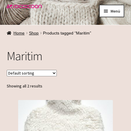
Zur
Zum
Menü
Navigation
Inhalt
springen
springen
Shop
Home
Shop
Products tagged “Maritim”
Materialien
Maritim
Waschen
Größenfinder
Showing all 2 results
Über mich
Termine
Galerie