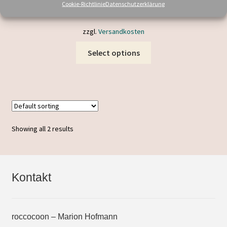
Cookie-Richtlinie
Datenschutzerklärung
inkl. MwSt.
zzgl.
Versandkosten
This
Select options
product
has
multiple
variants.
The
options
Showing all 2 results
may
be
chosen
on
Kontakt
the
product
page
roccocoon – Marion Hofmann