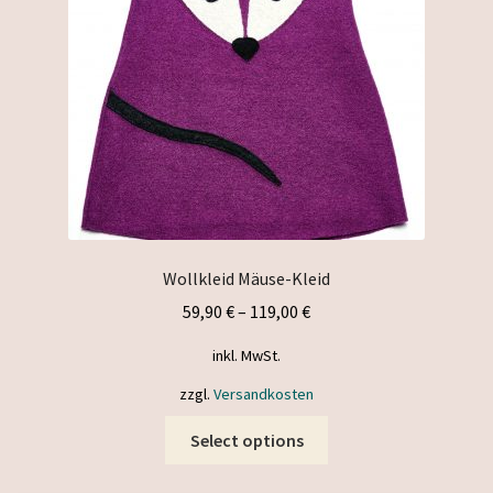
Wollkleid Mäuse-Kleid
59,90
€
–
119,00
€
inkl. MwSt.
zzgl.
Versandkosten
This
Select options
product
has