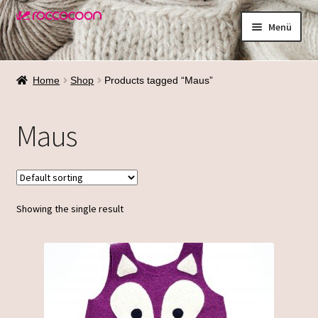
Zur
Zum
Menü
Navigation
Inhalt
springen
springen
Shop
Home
Shop
Products tagged “Maus”
Materialien
Maus
Waschen
Größenfinder
Showing the single result
Über mich
Termine
Galerie