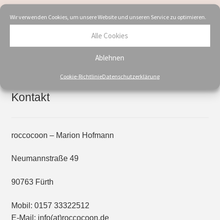
multiple
Wir verwenden Cookies, um unsere Website und unseren Service zu optimieren.
variants.
The
Alle Cookies
options
Showing the single result
may
Ablehnen
be
Cookie-Richtlinie
Datenschutzerklärung
chosen
on
Kontakt
the
product
page
roccocoon – Marion Hofmann
Neumannstraße 49
90763 Fürth
Mobil: 0157 33322512
E-Mail: info(at)roccocoon.de