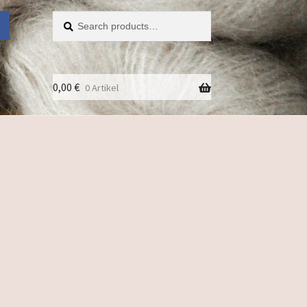
Search
Search
for:
0,00
€
0 Artikel