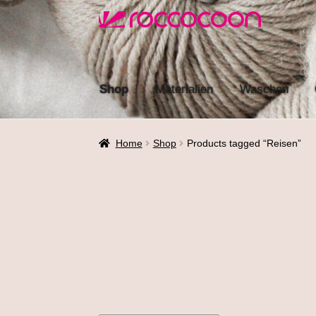
Zur
Zum
Navigation
Inhalt
springen
springen
Shop
Materialien
Waschen
Home
Shop
Products tagged “Reisen”