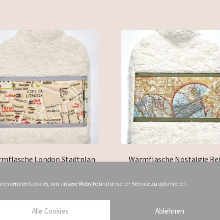
mflasche London Stadtplan
Wärmflasche Nostalgie Re
29,90
€
29,90
€
 verwenden Cookies, um unsere Website und unseren Service zu optimieren.
inkl. 19 % MwSt.
inkl. 19 % MwSt.
zzgl.
Versandkosten
zzgl.
Versandkosten
Alle Cookies
Ablehnen