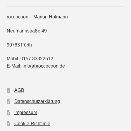
chosen
on
roccocoon – Marion Hofmann
the
product
Neumannstraße 49
page
90763 Fürth
Mobil: 0157 33322512
E-Mail: info(at)roccocoon.de
AGB
Datenschutzerklärung
Impressum
Cookie-Richtlinie