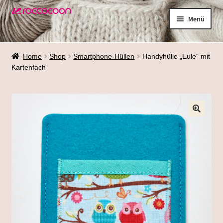
Zur
Zum
Menü
Navigation
Inhalt
springen
springen
Shop
Home
Shop
Smartphone-Hüllen
Handyhülle „Eule“ mit
Kartenfach
Materialien
Waschen
Größenfinder
Über mich
Termine
Galerie