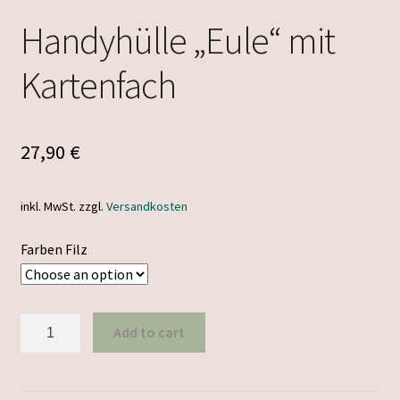
Handyhülle „Eule“ mit
Kartenfach
27,90
€
inkl. MwSt.
zzgl.
Versandkosten
Farben Filz
Handyhülle
Add to cart
"Eule"
mit
Kartenfach