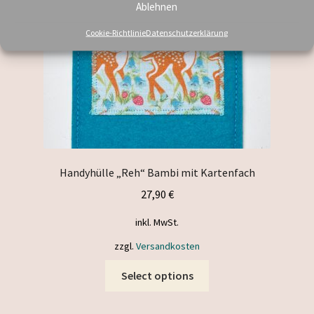
Ablehnen
Cookie-Richtlinie
Datenschutzerklärung
Handyhülle „Reh“ Bambi mit Kartenfach
27,90
€
inkl. MwSt.
zzgl.
Versandkosten
This
Select options
product
has