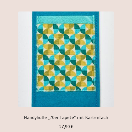
multiple
variants.
The
options
may
be
chosen
on
the
product
page
Handyhülle „70er Tapete“ mit Kartenfach
27,90
€