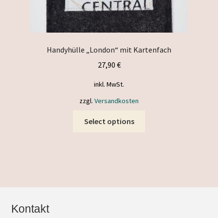
Handyhülle „London“ mit Kartenfach
27,90
€
inkl. MwSt.
zzgl.
Versandkosten
This
Select options
product
has
multiple
variants.
The
options
may
Kontakt
be