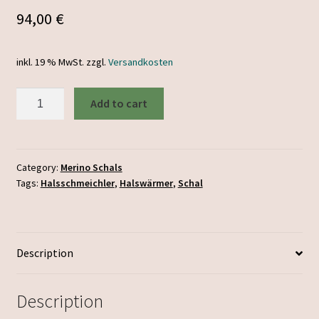
94,00
€
inkl. 19 % MwSt.
zzgl.
Versandkosten
Merino
Add to cart
Schal
blau
grün
quantity
Category:
Merino Schals
Tags:
Halsschmeichler
,
Halswärmer
,
Schal
Description
Description