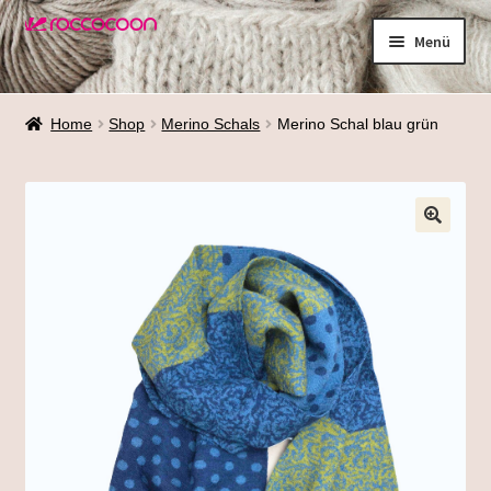
Zur
Zum
Menü
Navigation
Inhalt
springen
springen
Shop
Home
Shop
Merino Schals
Merino Schal blau grün
Materialien
Waschen
Größenfinder
Über mich
Termine
Galerie