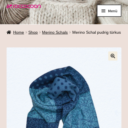
Zur
Zum
Menü
Navigation
Inhalt
springen
springen
Shop
Home
Shop
Merino Schals
Merino Schal pudrig türkus
Materialien
Waschen
Größenfinder
Über mich
Termine
Galerie