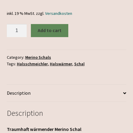
inkl. 19 % MwSt.
zzgl.
Versandkosten
Merino
Add to cart
Schal
pudrig
türkus
quantity
Category:
Merino Schals
Tags:
Halsschmeichler
,
Halswärmer
,
Schal
Description
Description
Traumhaft wärmender Merino Schal